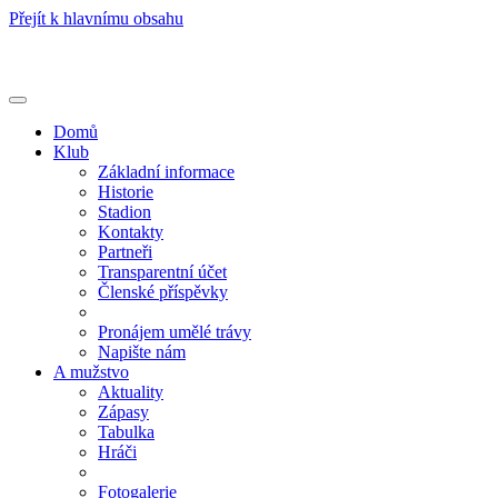
Přejít k hlavnímu obsahu
Toggle
navigation
Domů
Klub
Základní informace
Historie
Stadion
Kontakty
Partneři
Transparentní účet
Členské příspěvky
Pronájem umělé trávy
Napište nám
A mužstvo
Aktuality
Zápasy
Tabulka
Hráči
Fotogalerie