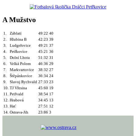
A Mužstvo
1.
Záblatí
49:22
40
2.
Hlubina B
42:23
39
3.
Ludgeřovice
49:21
37
4.
Petřkovice
45:21
36
5.
Dolní Lhota
51:32
31
6.
Velká Polom
46:36
29
7.
Markvartovice
38:32
27
8.
Štěpánkovice
36:34
24
9.
Slavoj Rychvald
27:33
23
10.
TJ Vřesina
45:60
19
11.
Petřvald
38:54
17
12.
Hrabová
34:45
13
13.
Hať
27:51
12
14.
Ostrava-Jih
23:86
3