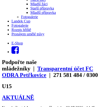
Mladší žáci
Starší přípravka
Mladší přípravka
Fotogalerie
Landek Cup
Fotogalerie
Rozpis hřiště
Pronájem umělé trávy
E-Shop
Podpořte naše
mládežníky |
Transparentní účet FC
ODRA Petřkovice
| 271
581
484
/
0300
U15
AKTUÁLNĚ