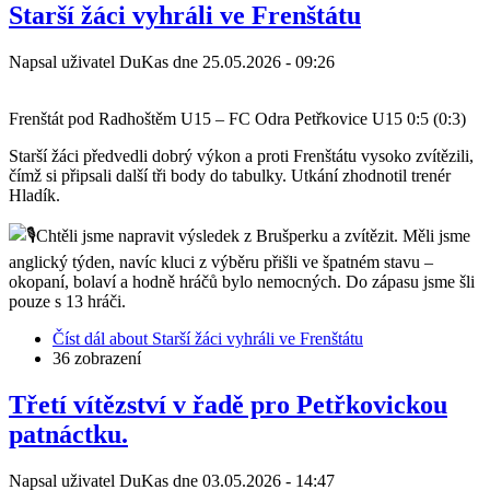
Starší žáci vyhráli ve Frenštátu
Napsal uživatel
DuKas
dne
25.05.2026 - 09:26
Frenštát pod Radhoštěm U15 – FC Odra Petřkovice U15 0:5 (0:3)
Starší žáci předvedli dobrý výkon a proti Frenštátu vysoko zvítězili,
čímž si připsali další tři body do tabulky. Utkání zhodnotil trenér
Hladík.
Chtěli jsme napravit výsledek z Brušperku a zvítězit. Měli jsme
anglický týden, navíc kluci z výběru přišli ve špatném stavu –
okopaní, bolaví a hodně hráčů bylo nemocných. Do zápasu jsme šli
pouze s 13 hráči.
Číst dál
about Starší žáci vyhráli ve Frenštátu
36 zobrazení
Třetí vítězství v řadě pro Petřkovickou
patnáctku.
Napsal uživatel
DuKas
dne
03.05.2026 - 14:47