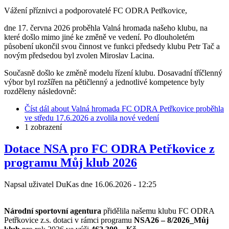
Vážení příznivci a podporovatelé FC ODRA Petřkovice,
dne 17. června 2026 proběhla Valná hromada našeho klubu, na
které došlo mimo jiné ke změně ve vedení. Po dlouholetém
působení ukončil svou činnost ve funkci předsedy klubu Petr Tač a
novým předsedou byl zvolen Miroslav Lacina.
Současně došlo ke změně modelu řízení klubu. Dosavadní tříčlenný
výbor byl rozšířen na pětičlenný a jednotlivé kompetence byly
rozděleny následovně:
Číst dál
about Valná hromada FC ODRA Petřkovice proběhla
ve středu 17.6.2026 a zvolila nové vedení
1 zobrazení
Dotace NSA pro FC ODRA Petřkovice z
programu Můj klub 2026
Napsal uživatel
DuKas
dne
16.06.2026 - 12:25
Národní sportovní agentura
přidělila našemu klubu FC ODRA
Petřkovice z.s. dotaci v rámci programu
NSA26 – 8/2026_Můj