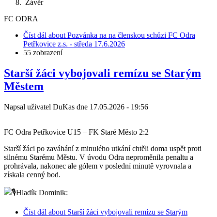
Závěr
FC ODRA
Číst dál
about Pozvánka na na členskou schůzi FC Odra
Petřkovice z.s. - středa 17.6.2026
55 zobrazení
Starší žáci vybojovali remízu se Starým
Městem
Napsal uživatel
DuKas
dne
17.05.2026 - 19:56
FC Odra Petřkovice U15 – FK Staré Město 2:2
Starší žáci po zaváhání z minulého utkání chtěli doma uspět proti
silnému Starému Městu. V úvodu Odra neproměnila penaltu a
prohrávala, nakonec ale gólem v poslední minutě vyrovnala a
získala cenný bod.
Hladík Dominik:
Číst dál
about Starší žáci vybojovali remízu se Starým