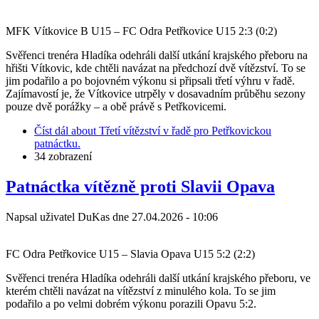
MFK Vítkovice B U15 – FC Odra Petřkovice U15 2:3 (0:2)
Svěřenci trenéra Hladíka odehráli další utkání krajského přeboru na
hřišti Vítkovic, kde chtěli navázat na předchozí dvě vítězství. To se
jim podařilo a po bojovném výkonu si připsali třetí výhru v řadě.
Zajímavostí je, že Vítkovice utrpěly v dosavadním průběhu sezony
pouze dvě porážky – a obě právě s Petřkovicemi.
Číst dál
about Třetí vítězství v řadě pro Petřkovickou
patnáctku.
34 zobrazení
Patnáctka vítězně proti Slavii Opava
Napsal uživatel
DuKas
dne
27.04.2026 - 10:06
FC Odra Petřkovice U15 – Slavia Opava U15 5:2 (2:2)
Svěřenci trenéra Hladíka odehráli další utkání krajského přeboru, ve
kterém chtěli navázat na vítězství z minulého kola. To se jim
podařilo a po velmi dobrém výkonu porazili Opavu 5:2.