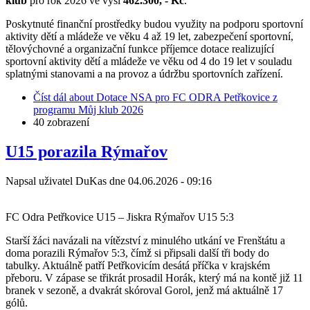
klub
pro rok 2026 ve výši
462.300, - Kč
.
Poskytnuté finanční prostředky budou využity na podporu sportovní
aktivity dětí a mládeže ve věku 4 až 19 let, zabezpečení sportovní,
tělovýchovné a organizační funkce příjemce dotace realizující
sportovní aktivity dětí a mládeže ve věku od 4 do 19 let v souladu
splatnými stanovami a na provoz a údržbu sportovních zařízení.
Číst dál
about Dotace NSA pro FC ODRA Petřkovice z
programu Můj klub 2026
40 zobrazení
U15 porazila Rýmařov
Napsal uživatel
DuKas
dne
04.06.2026 - 09:16
FC Odra Petřkovice U15 – Jiskra Rýmařov U15 5:3
Starší žáci navázali na vítězství z minulého utkání ve Frenštátu a
doma porazili Rýmařov 5:3, čímž si připsali další tři body do
tabulky. Aktuálně patří Petřkovicím desátá příčka v krajském
přeboru. V zápase se třikrát prosadil Horák, který má na kontě již 11
branek v sezoně, a dvakrát skóroval Gorol, jenž má aktuálně 17
gólů.