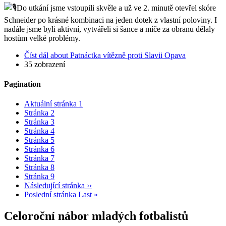
Do utkání jsme vstoupili skvěle a už ve 2. minutě otevřel skóre
Schneider po krásné kombinaci na jeden dotek z vlastní poloviny. I
nadále jsme byli aktivní, vytvářeli si šance a míče za obranu dělaly
hostům velké problémy.
Číst dál
about Patnáctka vítězně proti Slavii Opava
35 zobrazení
Pagination
Aktuální stránka
1
Stránka
2
Stránka
3
Stránka
4
Stránka
5
Stránka
6
Stránka
7
Stránka
8
Stránka
9
Následující stránka
››
Poslední stránka
Last »
Celoroční nábor mladých fotbalistů