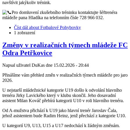
navštívit jakýkoliv trénink.
Pro domluvení zkušebního tréninku kontaktujte šéftrenéra
mládeže pana Hladíka na telefonním čísle 728 966 032.
Číst dál
about Fotbalové Pohybovky
1 zobrazení
Změny v realizačních týmech mládeže FC
Odra Petřkovice
Napsal uživatel
DuKas
dne
15.02.2026 - 20:44
Přinášíme vám přehled změn v realizačních týmech mládeže pro jaro
2026.
U nejstarší mládežnické kategorie U19 došlo k odvolání hlavního
trenéra Jirky Lavického který v klubu skončil. Jeho dosavadní
asistent Milan Kováč přebírá kategorii U10 v roli hlavního trenéra.
Od A-mužstva přichází k U19 jako hlavní trenér Jaroslav Čala,
jehož asistentem bude Radim Heinz, jenž přechází z kategorie U10.
U kategorií U9, U13, U15 a U17 nedochází k žádným změnám.