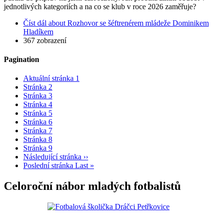
jednotlivých kategoriích a na co se klub v roce 2026 zaměřuje?
Číst dál
about Rozhovor se šéftrenérem mládeže Dominikem
Hladíkem
367 zobrazení
Pagination
Aktuální stránka
1
Stránka
2
Stránka
3
Stránka
4
Stránka
5
Stránka
6
Stránka
7
Stránka
8
Stránka
9
Následující stránka
››
Poslední stránka
Last »
Celoroční nábor mladých fotbalistů