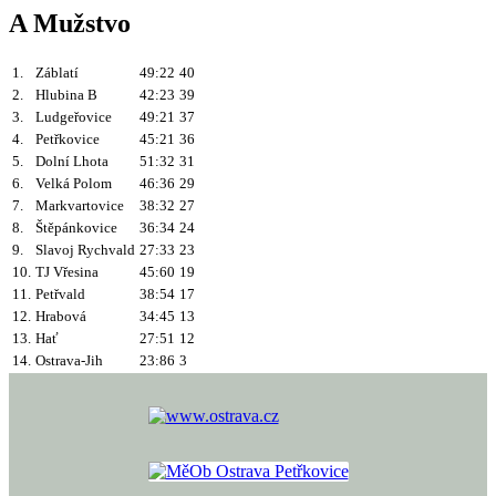
A Mužstvo
1.
Záblatí
49:22
40
2.
Hlubina B
42:23
39
3.
Ludgeřovice
49:21
37
4.
Petřkovice
45:21
36
5.
Dolní Lhota
51:32
31
6.
Velká Polom
46:36
29
7.
Markvartovice
38:32
27
8.
Štěpánkovice
36:34
24
9.
Slavoj Rychvald
27:33
23
10.
TJ Vřesina
45:60
19
11.
Petřvald
38:54
17
12.
Hrabová
34:45
13
13.
Hať
27:51
12
14.
Ostrava-Jih
23:86
3