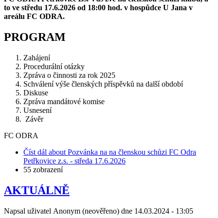
to ve středu 17.6.2026 od 18:00 hod. v hospůdce U Jana v
areálu FC ODRA.
PROGRAM
Zahájení
Procedurální otázky
Zpráva o činnosti za rok 2025
Schválení výše členských příspěvků na další období
Diskuse
Zpráva mandátové komise
Usnesení
Závěr
FC ODRA
Číst dál
about Pozvánka na na členskou schůzi FC Odra
Petřkovice z.s. - středa 17.6.2026
55 zobrazení
AKTUÁLNĚ
Napsal uživatel
Anonym (neověřeno)
dne
14.03.2024 - 13:05