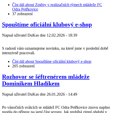
Číst dál
about Změny v realizačních týmech mládeže FC
Odra Petřkovice
37 zobrazení
Spouštíme oficiální klubový e-shop
Napsal uživatel
DuKas
dne
12.02.2026 - 18:39
S radostí vám oznamujeme novinku, na které jsme v poslední době
intenzivně pracovali.
Číst dál
about Spouštíme oficiální klubový e-shop
205 zobrazení
Rozhovor se šéftrenérem mládeže
Dominikem Hladíkem
Napsal uživatel
DuKas
dne
26.01.2026 - 14:49
Po vánočních svátcích se mládež FC Odra Petřkovice znovu naplno
pustila do příprav na jarní část sezony. Jak probíhá zimní období v