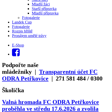
Mladší žáci
Starší přípravka
Mladší přípravka
Fotogalerie
Landek Cup
Fotogalerie
Rozpis hřiště
Pronájem umělé trávy
E-Shop
Podpořte naše
mládežníky |
Transparentní účet FC
ODRA Petřkovice
| 271
581
484
/
0300
Školička
Valná hromada FC ODRA Petřkovice
proběhla ve středu 17.6.2026 a zvolila