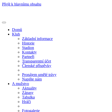
Přejít k hlavnímu obsahu
Toggle
navigation
Domů
Klub
Základní informace
Historie
Stadion
Kontakty
Partneři
Transparentní účet
Členské příspěvky
Pronájem umělé trávy
Napište nám
A mužstvo
Aktuality
Zápasy
Tabulka
Hráči
Fotogalerie