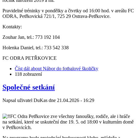
ročník narození 2019 a ml.
Pravidelné tréninky v pondělky a čtvrtky od 16:00 hod. v areálu FC
ODRA, Petřkovická 721/1, 725 29 Ostrava-Petřkovice.
Kontakty:
Zouhar Jan, tel.: 773 192 104
Holenka Daniel, tel.: 733 542 338
FC ODRA PETŘKOVICE
Číst dál
about Nábor do fotbalové školičky
118 zobrazení
Společné setkání
Napsal uživatel
DuKas
dne
21.04.2026 - 16:29
FC Odra Petřkovice zve všechny fanoušky, rodiče, ale i hráče
na setkání, které se uskuteční dne 19. 5. od 18:00 v kulturním domě
v Petřkovicích.
Na programu bude projednání budoucnosti klubu, mládeže a