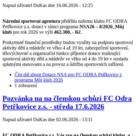
Napsal uživatel
DuKas
dne
16.06.2026 - 12:25
Národní sportovní agentura
přidělila našemu klubu FC ODRA
Petřkovice z.s. dotaci v rámci programu
NSA26 – 8/2026_Můj
klub
pro rok 2026 ve výši
462.300, - Kč
.
Poskytnuté finanční prostředky budou využity na podporu sportovní
aktivity dětí a mládeže ve věku 4 až 19 let, zabezpečení sportovní,
tělovýchovné a organizační funkce příjemce dotace realizující
sportovní aktivity dětí a mládeže ve věku od 4 do 19 let v souladu
splatnými stanovami a na provoz a údržbu sportovních zařízení.
Číst dál
about Dotace NSA pro FC ODRA Petřkovice z
programu Můj klub 2026
1 zobrazení
Pozvánka na na členskou schůzi FC Odra
Petřkovice z.s. - středa 17.6.2026
Napsal uživatel
DuKas
dne
02.06.2026 - 13:11
FC ODRA Petřkovice z.s. Vás zve na členskou schůzi klubu, a