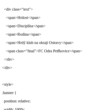
<div class="text">
<span>Hrdost</span>
<span>Disciplína</span>
<span>Rodina</span>
<span>Hrdý klub na okraji Ostravy</span>
<span class="final">FC Odra Petřkovice</span>
</div>
</div>
<style>
.banner {
position: relative;
width: 100%;