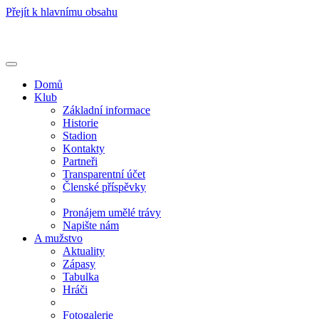
Přejít k hlavnímu obsahu
Toggle
navigation
Domů
Klub
Základní informace
Historie
Stadion
Kontakty
Partneři
Transparentní účet
Členské příspěvky
Pronájem umělé trávy
Napište nám
A mužstvo
Aktuality
Zápasy
Tabulka
Hráči
Fotogalerie