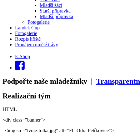
Mladší žáci
Starší přípravka
Mladší přípravka
Fotogalerie
Landek Cup
Fotogalerie
Rozpis hřiště
Pronájem umělé trávy
E-Shop
Podpořte naše mládežníky |
Transparentn
Realizační tým
HTML
<div class="banner">
<img src="tvoje-fotka.jpg" alt="FC Odra Petřkovice">