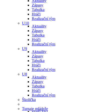
Aktuality
Zápasy
Tabulka
Hráči
Realizační tým
U10
Aktuality
Zápasy
Tabulka
Hráči
Realizační tým
U9
Aktuality
Zápasy
Tabulka
Hráči
Realizační tým
U8
Aktuality
Zápasy
Tabulka
Hráči
Realizační tým
Školička
Turnaje mládeže
Starší žáci