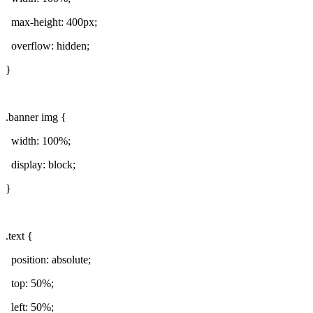
max-height: 400px;
overflow: hidden;
}
.banner img {
width: 100%;
display: block;
}
.text {
position: absolute;
top: 50%;
left: 50%;