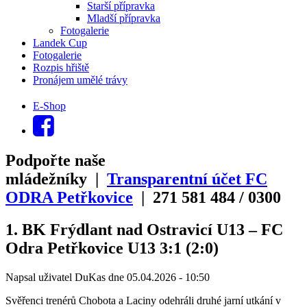
Starší přípravka
Mladší přípravka
Fotogalerie
Landek Cup
Fotogalerie
Rozpis hřiště
Pronájem umělé trávy
E-Shop
Podpořte naše
mládežníky |
Transparentní účet FC
ODRA Petřkovice
| 271
581
484
/
0300
1. BK Frýdlant nad Ostravicí U13 – FC
Odra Petřkovice U13 3:1 (2:0)
Napsal uživatel
DuKas
dne
05.04.2026 - 10:50
Svěřenci trenérů Chobota a Laciny odehráli druhé jarní utkání v