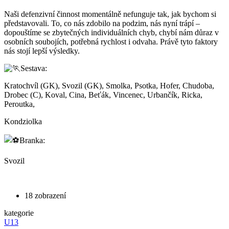
Naši defenzivní činnost momentálně nefunguje tak, jak bychom si
představovali. To, co nás zdobilo na podzim, nás nyní trápí –
dopouštíme se zbytečných individuálních chyb, chybí nám důraz v
osobních soubojích, potřebná rychlost i odvaha. Právě tyto faktory
nás stojí lepší výsledky.
Sestava:
Kratochvíl (GK), Svozil (GK), Smolka, Psotka, Hofer, Chudoba,
Drobec (C), Koval, Cina, Beťák, Vincenec, Urbančík, Ricka,
Peroutka,
Kondziolka
Branka:
Svozil
18 zobrazení
kategorie
U13