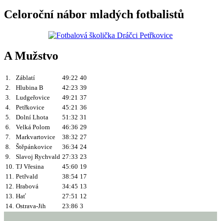
Celoroční nábor mladých fotbalistů
A Mužstvo
1.
Záblatí
49:22
40
2.
Hlubina B
42:23
39
3.
Ludgeřovice
49:21
37
4.
Petřkovice
45:21
36
5.
Dolní Lhota
51:32
31
6.
Velká Polom
46:36
29
7.
Markvartovice
38:32
27
8.
Štěpánkovice
36:34
24
9.
Slavoj Rychvald
27:33
23
10.
TJ Vřesina
45:60
19
11.
Petřvald
38:54
17
12.
Hrabová
34:45
13
13.
Hať
27:51
12
14.
Ostrava-Jih
23:86
3