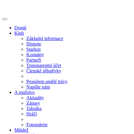
Přejít
k
hlavnímu
Toggle
obsahu
navigation
Domů
Klub
Základní informace
Historie
Stadion
Kontakty
Partneři
Transparentní účet
Členské příspěvky
Pronájem umělé trávy
Napište nám
A mužstvo
Aktuality
Zápasy
Tabulka
Hráči
Fotogalerie
Mládež