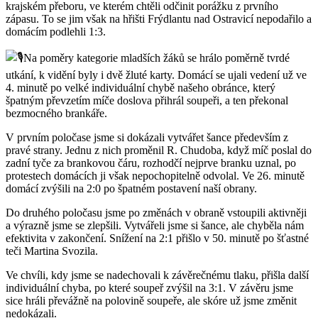
krajském přeboru, ve kterém chtěli odčinit porážku z prvního
zápasu. To se jim však na hřišti Frýdlantu nad Ostravicí nepodařilo a
domácím podlehli 1:3.
Na poměry kategorie mladších žáků se hrálo poměrně tvrdé
utkání, k vidění byly i dvě žluté karty. Domácí se ujali vedení už ve
4. minutě po velké individuální chybě našeho obránce, který
špatným převzetím míče doslova přihrál soupeři, a ten překonal
bezmocného brankáře.
V prvním poločase jsme si dokázali vytvářet šance především z
pravé strany. Jednu z nich proměnil R. Chudoba, když míč poslal do
zadní tyče za brankovou čáru, rozhodčí nejprve branku uznal, po
protestech domácích ji však nepochopitelně odvolal. Ve 26. minutě
domácí zvýšili na 2:0 po špatném postavení naší obrany.
Do druhého poločasu jsme po změnách v obraně vstoupili aktivněji
a výrazně jsme se zlepšili. Vytvářeli jsme si šance, ale chyběla nám
efektivita v zakončení. Snížení na 2:1 přišlo v 50. minutě po šťastné
teči Martina Svozila.
Ve chvíli, kdy jsme se nadechovali k závěrečnému tlaku, přišla další
individuální chyba, po které soupeř zvýšil na 3:1. V závěru jsme
sice hráli převážně na polovině soupeře, ale skóre už jsme změnit
nedokázali.