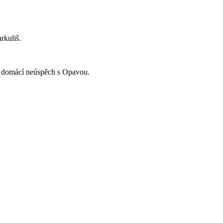
rkuliš.
 náš domácí neúspěch s Opavou.