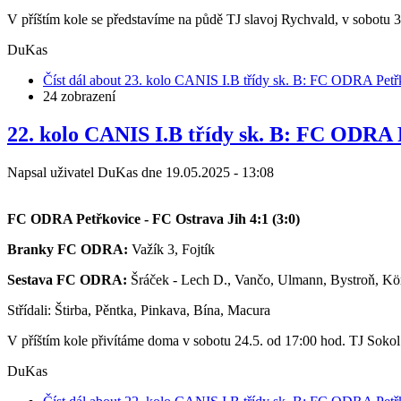
V příštím kole se představíme na půdě TJ slavoj Rychvald, v sobotu 3
DuKas
Číst dál
about 23. kolo CANIS I.B třídy sk. B: FC ODRA Petřk
24 zobrazení
22. kolo CANIS I.B třídy sk. B: FC ODRA P
Napsal uživatel
DuKas
dne
19.05.2025 - 13:08
FC ODRA Petřkovice - FC Ostrava Jih 4:1 (3:0)
Branky FC ODRA:
Važík 3, Fojtík
Sestava FC ODRA:
Šráček - Lech D., Vančo, Ulmann, Bystroň, Körn
Střídali: Štirba, Pěntka, Pinkava, Bína, Macura
V příštím kole přivítáme doma v sobotu 24.5. od 17:00 hod. TJ Soko
DuKas