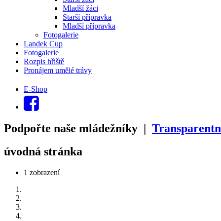
Mladší žáci
Starší přípravka
Mladší přípravka
Fotogalerie
Landek Cup
Fotogalerie
Rozpis hřiště
Pronájem umělé trávy
E-Shop
Podpořte naše mládežníky |
Transparentn
úvodná stránka
1 zobrazení