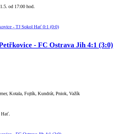
1.5. od 17:00 hod.
ovice - TJ Sokol Hať 0:1 (0:0)
etřkovice - FC Ostrava Jih 4:1 (3:0)
er, Kotala, Fojtík, Kundrát, Pniok, Važík
l Hať.