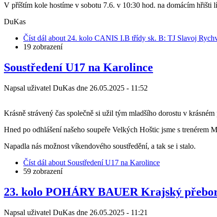
V příštím kole hostíme v sobotu 7.6. v 10:30 hod. na domácím hřišti lí
DuKas
Číst dál
about 24. kolo CANIS I.B třídy sk. B: TJ Slavoj Rych
19 zobrazení
Soustředení U17 na Karolince
Napsal uživatel
DuKas
dne
26.05.2025 - 11:52
Krásně strávený čas společně si užil tým mladšího dorostu v krásném
Hned po odhlášení našeho soupeře Velkých Hoštic jsme s trenérem Mila
Napadla nás možnost víkendového soustředění, a tak se i stalo.
Číst dál
about Soustředení U17 na Karolince
59 zobrazení
23. kolo POHÁRY BAUER Krajský přebor s
Napsal uživatel
DuKas
dne
26.05.2025 - 11:21