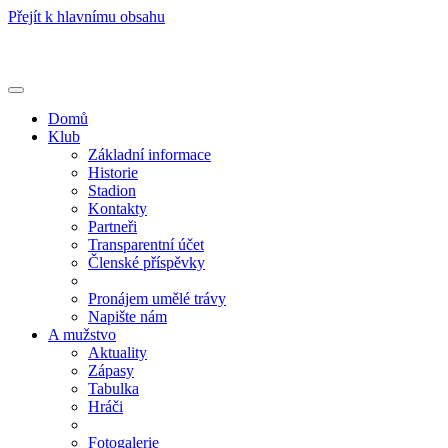
Přejít k hlavnímu obsahu
Toggle
navigation
Domů
Klub
Základní informace
Historie
Stadion
Kontakty
Partneři
Transparentní účet
Členské příspěvky
Pronájem umělé trávy
Napište nám
A mužstvo
Aktuality
Zápasy
Tabulka
Hráči
Fotogalerie