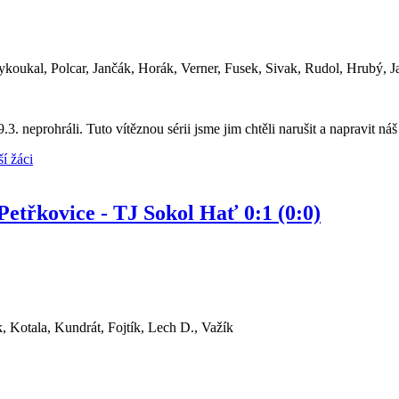
oukal, Polcar, Jančák, Horák, Verner, Fusek, Sivak, Rudol, Hrubý, Ja
29.3. neprohráli. Tuto vítěznou sérii jsme jim chtěli narušit a napravit
í žáci
etřkovice - TJ Sokol Hať 0:1 (0:0)
, Kotala, Kundrát, Fojtík, Lech D., Važík