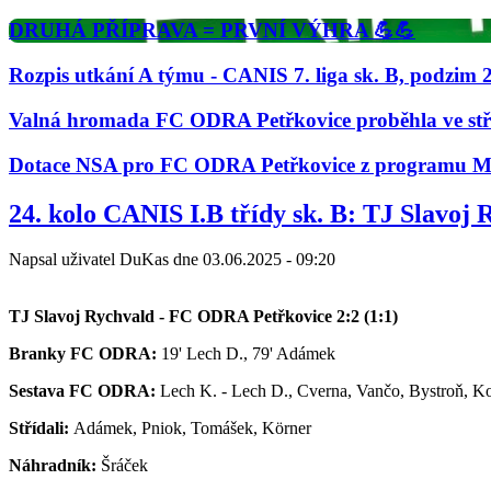
DRUHÁ PŘÍPRAVA = PRVNÍ VÝHRA 💪💪
Rozpis utkání A týmu - CANIS 7. liga sk. B, podzim 
Valná hromada FC ODRA Petřkovice proběhla ve střed
Dotace NSA pro FC ODRA Petřkovice z programu M
Predchádzajúci
Nasledujúci
24. kolo CANIS I.B třídy sk. B: TJ Slavoj
Napsal uživatel
DuKas
dne
03.06.2025 - 09:20
TJ Slavoj Rychvald - FC ODRA Petřkovice 2:2 (1:1)
Branky FC ODRA:
19' Lech D., 79' Adámek
Sestava FC ODRA:
Lech K. - Lech D., Cverna, Vančo, Bystroň, Kot
Střídali:
Adámek, Pniok, Tomášek, Körner
Náhradník:
Šráček