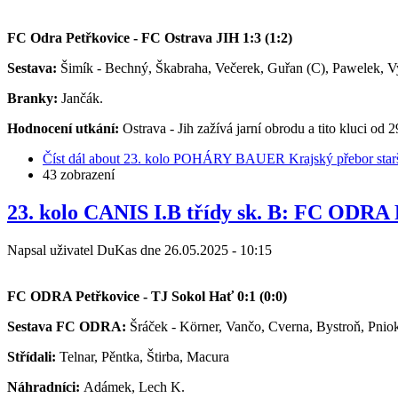
FC Odra Petřkovice - FC Ostrava JIH 1:3 (1:2)
Sestava:
Šimík - Bechný, Škabraha, Večerek, Guřan (C), Pawelek, Vyk
Branky:
Jančák.
Hodnocení utkání:
Ostrava - Jih zažívá jarní obrodu a tito kluci od 
Číst dál
about 23. kolo POHÁRY BAUER Krajský přebor starš
43 zobrazení
23. kolo CANIS I.B třídy sk. B: FC ODRA P
Napsal uživatel
DuKas
dne
26.05.2025 - 10:15
FC ODRA Petřkovice - TJ Sokol Hať 0:1 (0:0)
Sestava FC ODRA:
Šráček - Körner, Vančo, Cverna, Bystroň, Pniok
Střídali:
Telnar, Pěntka, Štirba, Macura
Náhradníci:
Adámek, Lech K.