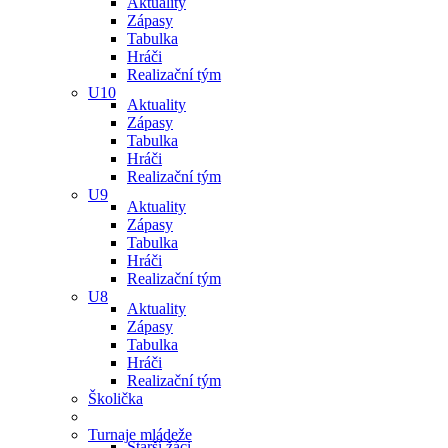
Aktuality
Zápasy
Tabulka
Hráči
Realizační tým
U10
Aktuality
Zápasy
Tabulka
Hráči
Realizační tým
U9
Aktuality
Zápasy
Tabulka
Hráči
Realizační tým
U8
Aktuality
Zápasy
Tabulka
Hráči
Realizační tým
Školička
Turnaje mládeže
Starší žáci