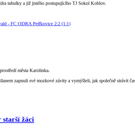
dra tabulky a již jistého postupujícího TJ Sokol Koblov.
vald - FC ODRA Petřkovice 2:2 (1:1)
 prostředí města Karolinka.
nem zapnuli své mozkové závity a vymýšleli, jak společně strávit čas 
tarší žáci