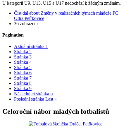
U kategorií U9, U13, U15 a U17 nedochází k žádným změnám.
Číst dál
about Změny v realizačních týmech mládeže FC
Odra Petřkovice
36 zobrazení
Pagination
Aktuální stránka
1
Stránka
2
Stránka
3
Stránka
4
Stránka
5
Stránka
6
Stránka
7
Stránka
8
Stránka
9
Následující stránka
››
Poslední stránka
Last »
Celoroční nábor mladých fotbalistů