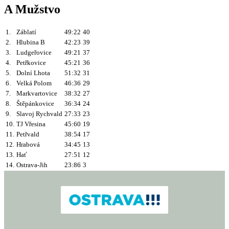
A Mužstvo
1.
Záblatí
49:22
40
2.
Hlubina B
42:23
39
3.
Ludgeřovice
49:21
37
4.
Petřkovice
45:21
36
5.
Dolní Lhota
51:32
31
6.
Velká Polom
46:36
29
7.
Markvartovice
38:32
27
8.
Štěpánkovice
36:34
24
9.
Slavoj Rychvald
27:33
23
10.
TJ Vřesina
45:60
19
11.
Petřvald
38:54
17
12.
Hrabová
34:45
13
13.
Hať
27:51
12
14.
Ostrava-Jih
23:86
3