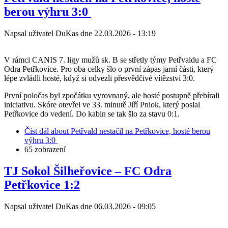
berou výhru 3:0 ​
Napsal uživatel
DuKas
dne
22.03.2026 - 13:19
V rámci CANIS 7. ligy mužů sk. B se střetly týmy Petřvaldu a FC
Odra Petřkovice. Pro oba celky šlo o první zápas jarní části, který
lépe zvládli hosté, když si odvezli přesvědčivé vítězství 3:0.
První poločas byl zpočátku vyrovnaný, ale hosté postupně přebírali
iniciativu. Skóre otevřel ve 33. minutě Jiří Pniok, který poslal
Petřkovice do vedení. Do kabin se tak šlo za stavu 0:1.
Číst dál
about Petřvald nestačil na Petřkovice, hosté berou
výhru 3:0 ​
65 zobrazení
TJ Sokol Šilheřovice – FC Odra
Petřkovice 1:2
Napsal uživatel
DuKas
dne
06.03.2026 - 09:05