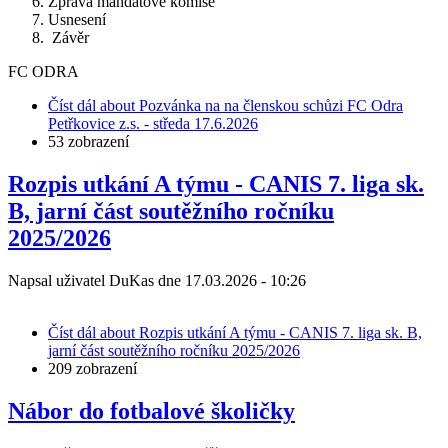
Zpráva mandátové komise
Usnesení
Závěr
FC ODRA
Číst dál
about Pozvánka na na členskou schůzi FC Odra
Petřkovice z.s. - středa 17.6.2026
53 zobrazení
Rozpis utkání A týmu - CANIS 7. liga sk.
B, jarní část soutěžního ročníku
2025/2026
Napsal uživatel
DuKas
dne
17.03.2026 - 10:26
Číst dál
about Rozpis utkání A týmu - CANIS 7. liga sk. B,
jarní část soutěžního ročníku 2025/2026
209 zobrazení
Nábor do fotbalové školičky