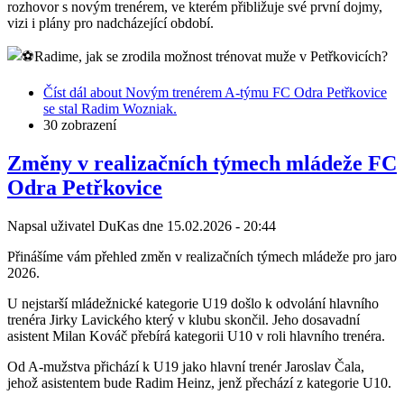
rozhovor s novým trenérem, ve kterém přibližuje své první dojmy,
vizi i plány pro nadcházející období.
Radime, jak se zrodila možnost trénovat muže v Petřkovicích?
Číst dál
about Novým trenérem A-týmu FC Odra Petřkovice
se stal Radim Wozniak.
30 zobrazení
Změny v realizačních týmech mládeže FC
Odra Petřkovice
Napsal uživatel
DuKas
dne
15.02.2026 - 20:44
Přinášíme vám přehled změn v realizačních týmech mládeže pro jaro
2026.
U nejstarší mládežnické kategorie U19 došlo k odvolání hlavního
trenéra Jirky Lavického který v klubu skončil. Jeho dosavadní
asistent Milan Kováč přebírá kategorii U10 v roli hlavního trenéra.
Od A-mužstva přichází k U19 jako hlavní trenér Jaroslav Čala,
jehož asistentem bude Radim Heinz, jenž přechází z kategorie U10.