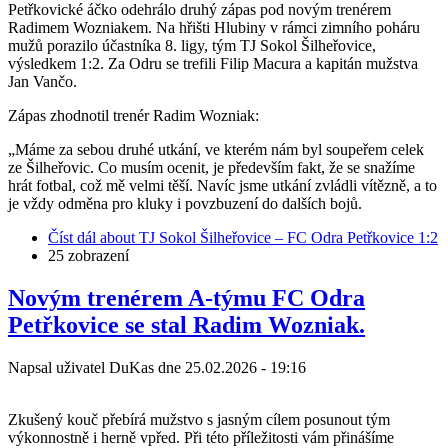
Petřkovické áčko odehrálo druhý zápas pod novým trenérem
Radimem Wozniakem. Na hřišti Hlubiny v rámci zimního poháru
mužů porazilo účastníka 8. ligy, tým TJ Sokol Šilheřovice,
výsledkem 1:2. Za Odru se trefili Filip Macura a kapitán mužstva
Jan Vančo.
Zápas zhodnotil trenér Radim Wozniak:
„Máme za sebou druhé utkání, ve kterém nám byl soupeřem celek
ze Šilheřovic. Co musím ocenit, je především fakt, že se snažíme
hrát fotbal, což mě velmi těší. Navíc jsme utkání zvládli vítězně, a to
je vždy odměna pro kluky i povzbuzení do dalších bojů.
Číst dál
about TJ Sokol Šilheřovice – FC Odra Petřkovice 1:2
25 zobrazení
Novým trenérem A-týmu FC Odra
Petřkovice se stal Radim Wozniak.
Napsal uživatel
DuKas
dne
25.02.2026 - 19:16
Zkušený kouč přebírá mužstvo s jasným cílem posunout tým
výkonnostně i herně vpřed. Při této příležitosti vám přinášíme