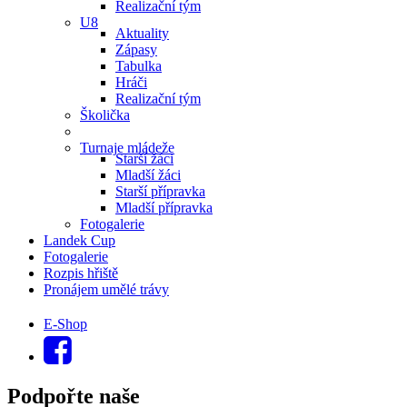
Realizační tým
U8
Aktuality
Zápasy
Tabulka
Hráči
Realizační tým
Školička
Turnaje mládeže
Starší žáci
Mladší žáci
Starší přípravka
Mladší přípravka
Fotogalerie
Landek Cup
Fotogalerie
Rozpis hřiště
Pronájem umělé trávy
E-Shop
Podpořte naše