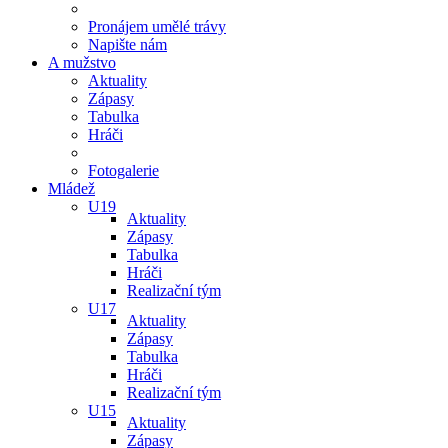
Pronájem umělé trávy
Napište nám
A mužstvo
Aktuality
Zápasy
Tabulka
Hráči
Fotogalerie
Mládež
U19
Aktuality
Zápasy
Tabulka
Hráči
Realizační tým
U17
Aktuality
Zápasy
Tabulka
Hráči
Realizační tým
U15
Aktuality
Zápasy