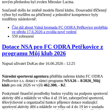
novým předsedou byl zvolen Miroslav Lacina.
Současně došlo ke změně modelu řízení klubu. Dosavadní tříčlenný
výbor byl rozšířen na pětičlenný a jednotlivé kompetence byly
rozděleny následovně:
Číst dál
about Valná hromada FC ODRA Petřkovice proběhla
ve středu 17.6.2026 a zvolila nové vedení
559 zobrazení
Dotace NSA pro FC ODRA Petřkovice z
programu Můj klub 2026
Napsal uživatel
DuKas
dne
16.06.2026 - 12:25
Národní sportovní agentura
přidělila našemu klubu FC ODRA
Petřkovice z.s. dotaci v rámci programu
NSA26 – 8/2026_Můj
klub
pro rok 2026 ve výši
462.300, - Kč
.
Poskytnuté finanční prostředky budou využity na podporu sportovní
aktivity dětí a mládeže ve věku 4 až 19 let, zabezpečení sportovní,
tělovýchovné a organizační funkce příjemce dotace realizující
sportovní aktivity dětí a mládeže ve věku od 4 do 19 let v souladu