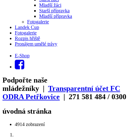
Mladší žáci
Starší přípravka
Mladší přípravka
Fotogalerie
Landek Cup
Fotogalerie
Rozpis hřiště
Pronájem umělé trávy
E-Shop
Podpořte naše
mládežníky |
Transparentní účet FC
ODRA Petřkovice
| 271
581
484
/
0300
úvodná stránka
4914 zobrazení