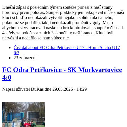
Dnešní zápas s posledním týmem soutěže přinesl z naší strany
hororový první poločas. Soupeř prakticky jen nakopával míče a naši
kluci si buďto nedokázali vytvořit nějakou solidní akci a nebo,
pokud už se podařilo, tak ji nedokázali proměnit v góly. Místo
abychom si vypracovali náskok a hru kontrolovali, soupeř měl snad
4 střely za poločas a z nich 3 skončili v naší brance. Kluci byli
nervózní a nedařilo se nám vůbec nic.
Číst dál
about FC Odra Petřkovice U17 - Horní Suchá U17
6:3
23 zobrazení
FC Odra Petřkovice - SK Markvartovice
4:0
Napsal uživatel
DuKas
dne
29.03.2026 - 14:29
fotogalerie
image