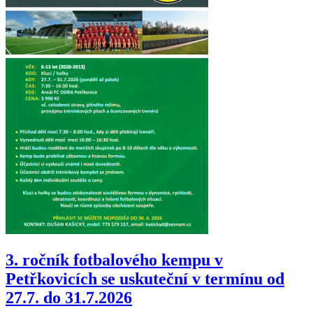
3. ročník fotbalového kempu v
Petřkovicích se uskuteční v termínu od
27.7. do 31.7.2026