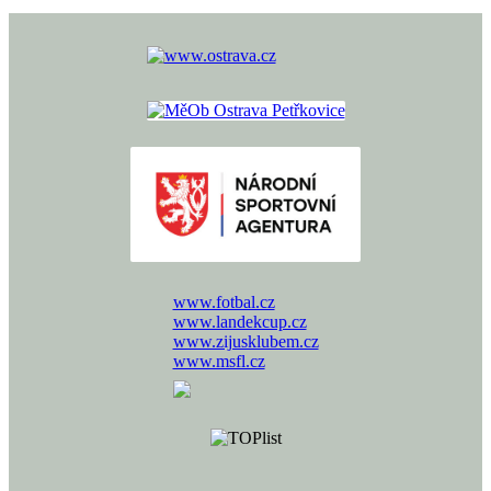
www.fotbal.cz
www.landekcup.cz
www.zijusklubem.cz
www.msfl.cz