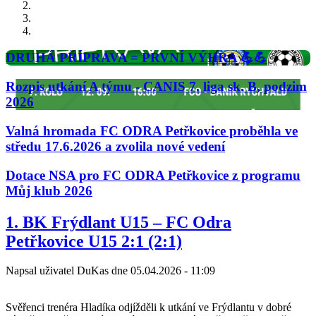
DRUHÁ PŘÍPRAVA = PRVNÍ VÝHRA 💪💪
Rozpis utkání A týmu - CANIS 7. liga sk. B, podzim
2026
Valná hromada FC ODRA Petřkovice proběhla ve
středu 17.6.2026 a zvolila nové vedení
Dotace NSA pro FC ODRA Petřkovice z programu
Můj klub 2026
Predchádzajúci
Nasledujúci
1. BK Frýdlant U15 – FC Odra
Petřkovice U15 2:1 (2:1)
Napsal uživatel
DuKas
dne
05.04.2026 - 11:09
Svěřenci trenéra Hladíka odjížděli k utkání ve Frýdlantu v dobré