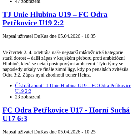
47 zobrazení
TJ Unie Hlubina U19 – FC Odra
Petřkovice U19 2:2
Napsal uživatel
DuKas
dne
05.04.2026 - 10:35
Ve čtvrtek 2. 4. odehrála naše nejstarší mládežnická kategorie –
starší dorost – další zápas v krajském přeboru proti ambiciózní
Hlubině, která se netají postupovými ambicemi. Tyto týmy se
naposledy utkaly ve finále zimní ligy, kdy po penaltách zvítězila
Odra 3:2. Zápas nyní zhodnotil trenér Heinz.
Číst dál
about TJ Unie Hlubina U19 – FC Odra Petřkovice
U19 2:2
23 zobrazení
FC Odra Petřkovice U17 - Horní Suchá
U17 6:3
Napsal uživatel
DuKas
dne
05.04.2026 - 10:25