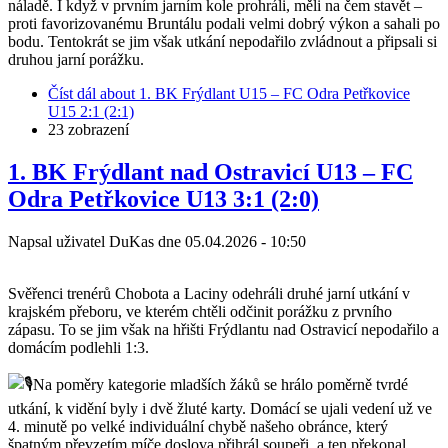
náladě. I když v prvním jarním kole prohráli, měli na čem stavět –
proti favorizovanému Bruntálu podali velmi dobrý výkon a sahali po
bodu. Tentokrát se jim však utkání nepodařilo zvládnout a připsali si
druhou jarní porážku.
Číst dál
about 1. BK Frýdlant U15 – FC Odra Petřkovice
U15 2:1 (2:1)
23 zobrazení
1. BK Frýdlant nad Ostravicí U13 – FC
Odra Petřkovice U13 3:1 (2:0)
Napsal uživatel
DuKas
dne
05.04.2026 - 10:50
Svěřenci trenérů Chobota a Laciny odehráli druhé jarní utkání v
krajském přeboru, ve kterém chtěli odčinit porážku z prvního
zápasu. To se jim však na hřišti Frýdlantu nad Ostravicí nepodařilo a
domácím podlehli 1:3.
Na poměry kategorie mladších žáků se hrálo poměrně tvrdé
utkání, k vidění byly i dvě žluté karty. Domácí se ujali vedení už ve
4. minutě po velké individuální chybě našeho obránce, který
špatným převzetím míče doslova přihrál soupeři, a ten překonal