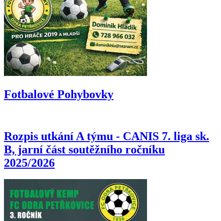
Fotbalové Pohybovky
Rozpis utkání A týmu - CANIS 7. liga sk.
B, jarní část soutěžního ročníku
2025/2026