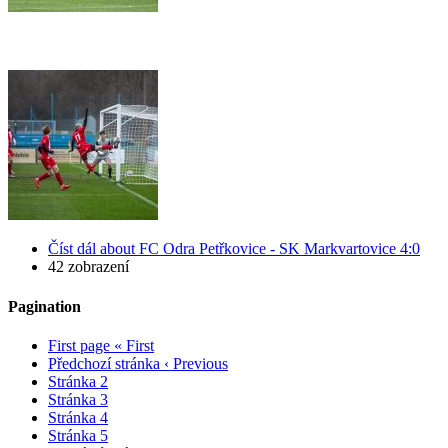
Číst dál
about FC Odra Petřkovice - SK Markvartovice 4:0
42 zobrazení
Pagination
First page
« First
Předchozí stránka
‹ Previous
Stránka
2
Stránka
3
Stránka
4
Stránka
5