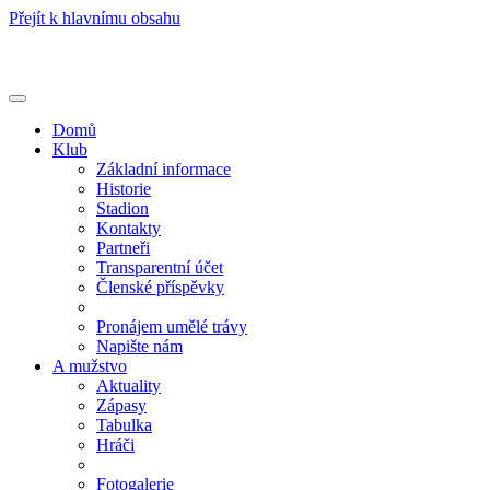
Přejít k hlavnímu obsahu
Toggle
navigation
Domů
Klub
Základní informace
Historie
Stadion
Kontakty
Partneři
Transparentní účet
Členské příspěvky
Pronájem umělé trávy
Napište nám
A mužstvo
Aktuality
Zápasy
Tabulka
Hráči
Fotogalerie