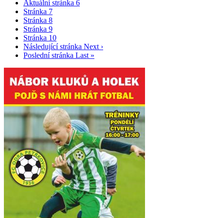
Aktuální stránka
6
Stránka
7
Stránka
8
Stránka
9
Stránka
10
Následující stránka
Next ›
Poslední stránka
Last »