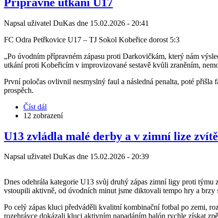
Přípravné utkání U17
týmech
mládeže
Napsal uživatel
DuKas
dne
15.02.2026 - 20:41
FC
Odra
FC Odra Petřkovice U17 – TJ Sokol Kobeřice dorost 5:3
Petřkovice
„Po úvodním přípravném zápasu proti Darkovičkám, který nám výsledk
utkání proti Kobeřicím v improvizované sestavě kvůli zraněním, nem
První poločas ovlivnil nesmyslný faul a následná penalta, poté přišla f
prospěch.
Číst dál
about
12 zobrazení
Přípravné
utkání
U17
U13 zvládla malé derby a v zimní lize zvítě
Napsal uživatel
DuKas
dne
15.02.2026 - 20:39
Dnes odehrála kategorie U13 svůj druhý zápas zimní ligy proti týmu z
vstoupili aktivně, od úvodních minut jsme diktovali tempo hry a brzy s
Po celý zápas kluci předváděli kvalitní kombinační fotbal po zemi, ro
rozehrávce dokázali kluci aktivním napadáním balón rychle získat zpě