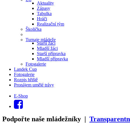
Aktuality
Zápasy
Tabulka
Hráči
Realizační tým
Školička
Turnaje mládeže
Starší žáci
Mladší žáci
Starší přípravka
Mladší přípravka
Fotogalerie
Landek Cup
Fotogalerie
Rozpis hřiště
Pronájem umělé trávy
E-Shop
Podpořte naše mládežníky |
Transparentn