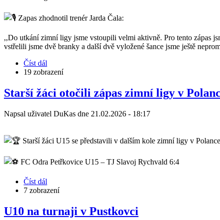
Zapas zhodnotil trenér Jarda Čala:
,,Do utkání zimní ligy jsme vstoupili velmi aktivně. Pro tento zápas j
vstřelili jsme dvě branky a další dvě vyložené šance jsme ještě neprom
Číst dál
about
19 zobrazení
FCO
U19
–
Starší žáci otočili zápas zimní ligy v Polan
Ostrava
-
Napsal uživatel
DuKas
dne
21.02.2026 - 18:17
Jih
8:1
Starší žáci U15 se představili v dalším kole zimní ligy v Polance
FC Odra Petřkovice U15 – TJ Slavoj Rychvald 6:4
Číst dál
about
7 zobrazení
Starší
žáci
otočili
U10 na turnaji v Pustkovci
zápas