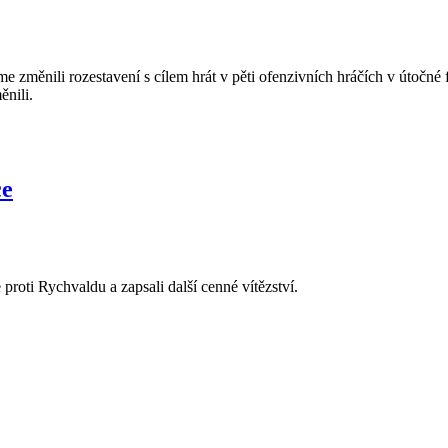
sme změnili rozestavení s cílem hrát v pěti ofenzivních hráčích v útočné
ěnili.
ce
 proti Rychvaldu a zapsali další cenné vítězství.