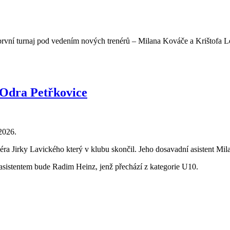
 první turnaj pod vedením nových trenérů – Milana Kováče a Krištofa L
 Odra Petřkovice
2026.
ra Jirky Lavického který v klubu skončil. Jeho dosavadní asistent Mila
 asistentem bude Radim Heinz, jenž přechází z kategorie U10.