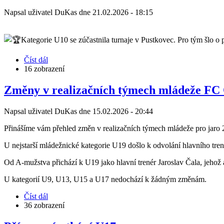
zimní
Napsal uživatel
DuKas
dne
21.02.2026 - 18:15
ligy
v
Polance
Kategorie U10 se zúčastnila turnaje v Pustkovec. Pro tým šlo o
Číst dál
about
16 zobrazení
U10
na
turnaji
Změny v realizačních týmech mládeže FC
v
Pustkovci
Napsal uživatel
DuKas
dne
15.02.2026 - 20:44
Přinášíme vám přehled změn v realizačních týmech mládeže pro jaro 
U nejstarší mládežnické kategorie U19 došlo k odvolání hlavního trené
Od A-mužstva přichází k U19 jako hlavní trenér Jaroslav Čala, jehož
U kategorií U9, U13, U15 a U17 nedochází k žádným změnám.
Číst dál
about
36 zobrazení
Změny
v
realizačních