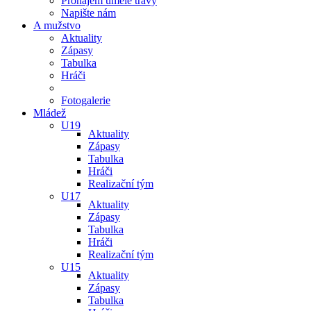
Pronájem umělé trávy
Napište nám
A mužstvo
Aktuality
Zápasy
Tabulka
Hráči
Fotogalerie
Mládež
U19
Aktuality
Zápasy
Tabulka
Hráči
Realizační tým
U17
Aktuality
Zápasy
Tabulka
Hráči
Realizační tým
U15
Aktuality
Zápasy
Tabulka