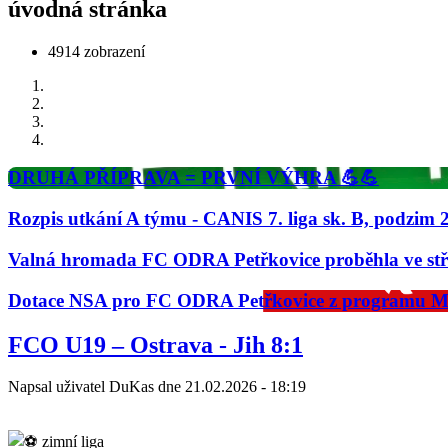
úvodná stránka
4914 zobrazení
DRUHÁ PŘÍPRAVA = PRVNÍ VÝHRA 💪💪
Rozpis utkání A týmu - CANIS 7. liga sk. B, podzim 
Valná hromada FC ODRA Petřkovice proběhla ve střed
Dotace NSA pro FC ODRA Petřkovice z programu M
Predchádzajúci
Nasledujúci
FCO U19 – Ostrava - Jih 8:1
Napsal uživatel
DuKas
dne
21.02.2026 - 18:19
zimní liga