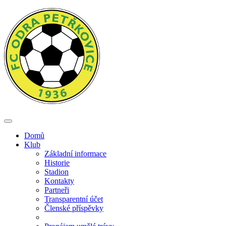
Přejít
k
hlavnímu
obsahu
Toggle
navigation
Domů
Klub
Základní informace
Historie
Stadion
Kontakty
Partneři
Transparentní účet
Členské příspěvky