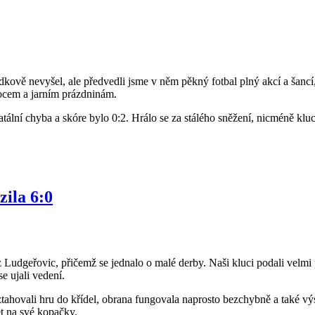
ově nevyšel, ale předvedli jsme v něm pěkný fotbal plný akcí a šancí,
ocem a jarním prázdninám.
atální chyba a skóre bylo 0:2. Hrálo se za stálého sněžení, nicméně kluc
zila 6:0
 Ludgeřovic, přičemž se jednalo o malé derby. Naši kluci podali velmi 
e ujali vedení.
ztahovali hru do křídel, obrana fungovala naprosto bezchybně a také výs
t na své kopačky.