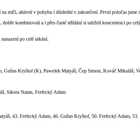
 na míči, aktivní v pohybu i důslední v zakončení. První poločas jsme 
 dobře kombinovali a i přes časté střídání si udrželi koncentraci po ce
nasazení po celé utkání.
ip, Guřan Kryštof (K), Pawelek Matyáš, Čep Simon, Kováč Mikuláš, V
káš, Sikora Natan, Ferfecký Adam
tyáš, 43. Ferfecký Adam, 46. Guřan Kryštof, 50. Ferfecký Adam, 53. 