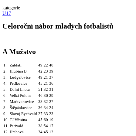
kategorie
U17
Celoroční nábor mladých fotbalistů
A Mužstvo
1.
Záblatí
49:22
40
2.
Hlubina B
42:23
39
3.
Ludgeřovice
49:21
37
4.
Petřkovice
45:21
36
5.
Dolní Lhota
51:32
31
6.
Velká Polom
46:36
29
7.
Markvartovice
38:32
27
8.
Štěpánkovice
36:34
24
9.
Slavoj Rychvald
27:33
23
10.
TJ Vřesina
45:60
19
11.
Petřvald
38:54
17
12.
Hrabová
34:45
13