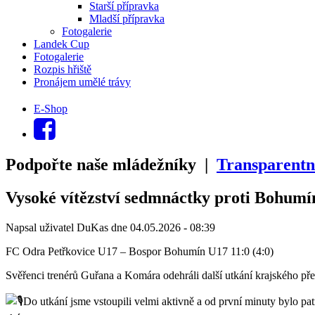
Starší přípravka
Mladší přípravka
Fotogalerie
Landek Cup
Fotogalerie
Rozpis hřiště
Pronájem umělé trávy
E-Shop
Podpořte naše mládežníky |
Transparentn
Vysoké vítězství sedmnáctky proti Bohumí
Napsal uživatel
DuKas
dne
04.05.2026 - 08:39
FC Odra Petřkovice U17 – Bospor Bohumín U17 11:0 (4:0)
Svěřenci trenérů Guřana a Komára odehráli další utkání krajského pře
Do utkání jsme vstoupili velmi aktivně a od první minuty bylo pat