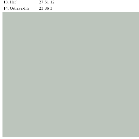
13.
Hať
27:51
12
14.
Ostrava-Jih
23:86
3