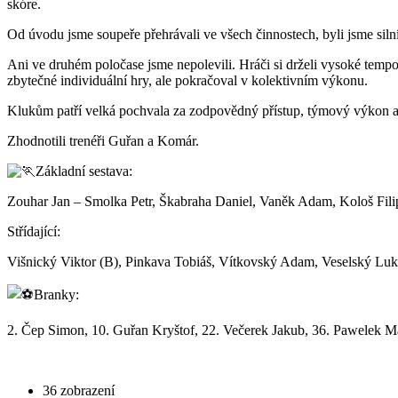
skóre.
Od úvodu jsme soupeře přehrávali ve všech činnostech, byli jsme silní
Ani ve druhém poločase jsme nepolevili. Hráči si drželi vysoké tempo,
zbytečné individuální hry, ale pokračoval v kolektivním výkonu.
Klukům patří velká pochvala za zodpovědný přístup, týmový výkon a 
Zhodnotili trenéři Guřan a Komár.
Základní sestava:
Zouhar Jan – Smolka Petr, Škabraha Daniel, Vaněk Adam, Kološ Fil
Střídající:
Višnický Viktor (B), Pinkava Tobiáš, Vítkovský Adam, Veselský Lu
Branky:
2. Čep Simon, 10. Guřan Kryštof, 22. Večerek Jakub, 36. Pawelek Ma
36 zobrazení