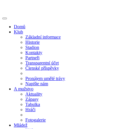
Přejít
k
hlavnímu
Toggle
obsahu
navigation
Domů
Klub
Základní informace
Historie
Stadion
Kontakty
Partneři
Transparentní účet
Členské příspěvky
Pronájem umělé trávy
Napište nám
A mužstvo
Aktuality
Zápasy
Tabulka
Hráči
Fotogalerie
Mládež