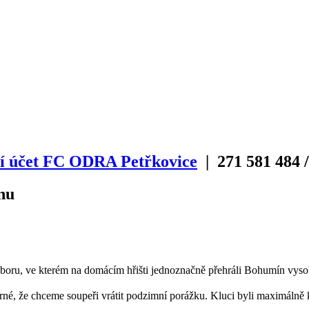
í účet FC ODRA Petřkovice
| 271
581
484
/
nu
boru, ve kterém na domácím hřišti jednoznačně přehráli Bohumín vysoko 
rné, že chceme soupeři vrátit podzimní porážku. Kluci byli maximálně ko