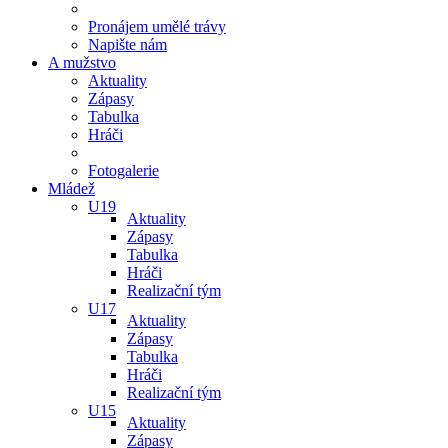
Pronájem umělé trávy
Napište nám
A mužstvo
Aktuality
Zápasy
Tabulka
Hráči
Fotogalerie
Mládež
U19
Aktuality
Zápasy
Tabulka
Hráči
Realizační tým
U17
Aktuality
Zápasy
Tabulka
Hráči
Realizační tým
U15
Aktuality
Zápasy