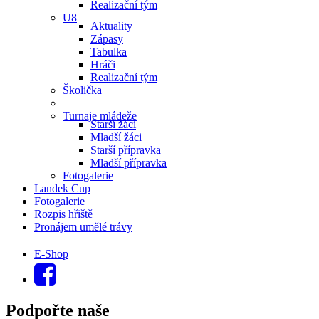
Realizační tým
U8
Aktuality
Zápasy
Tabulka
Hráči
Realizační tým
Školička
Turnaje mládeže
Starší žáci
Mladší žáci
Starší přípravka
Mladší přípravka
Fotogalerie
Landek Cup
Fotogalerie
Rozpis hřiště
Pronájem umělé trávy
E-Shop
Podpořte naše