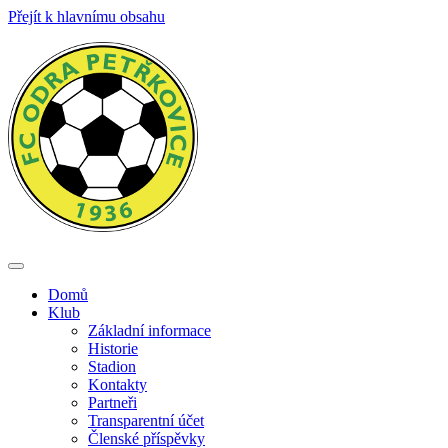
Přejít k hlavnímu obsahu
Toggle
navigation
Domů
Klub
Základní informace
Historie
Stadion
Kontakty
Partneři
Transparentní účet
Členské příspěvky