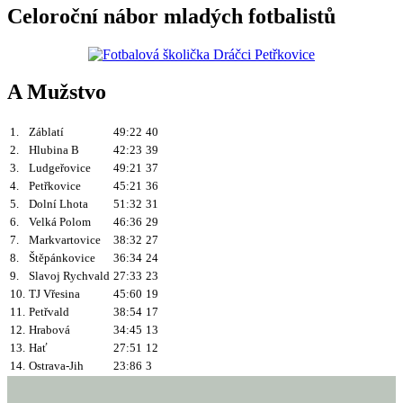
Celoroční nábor mladých fotbalistů
A Mužstvo
1.
Záblatí
49:22
40
2.
Hlubina B
42:23
39
3.
Ludgeřovice
49:21
37
4.
Petřkovice
45:21
36
5.
Dolní Lhota
51:32
31
6.
Velká Polom
46:36
29
7.
Markvartovice
38:32
27
8.
Štěpánkovice
36:34
24
9.
Slavoj Rychvald
27:33
23
10.
TJ Vřesina
45:60
19
11.
Petřvald
38:54
17
12.
Hrabová
34:45
13
13.
Hať
27:51
12
14.
Ostrava-Jih
23:86
3