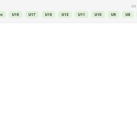
44
vo
U19
U17
U15
U13
U11
U10
U9
U8