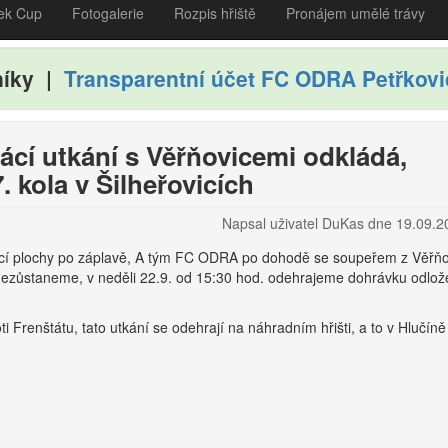
ek Cup
Fotogalerie
Rozpis hřiště
Pronájem umělé trávy
níky |
Transparentní účet FC ODRA Petřkovi
í utkání s Věřňovicemi odkládá,
. kola v Šilheřovicích
Napsal uživatel
DuKas
dne
19.09.2
hrací plochy po záplavě, A tým FC ODRA po dohodě se soupeřem z Věřňo
 nezůstaneme, v neděli 22.9. od 15:30 hod. odehrajeme dohrávku odlož
 Frenštátu, tato utkání se odehrají na náhradním hřišti, a to v Hlučín