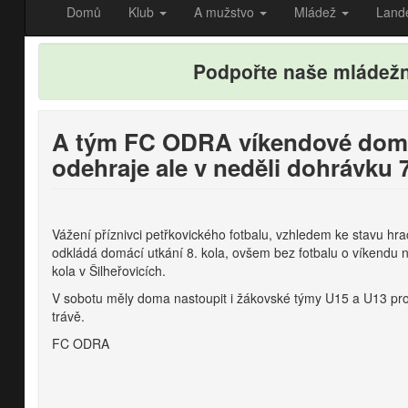
Domů
Klub
A mužstvo
Mládež
Land
Podpořte naše mládež
A tým FC ODRA víkendové domác
odehraje ale v neděli dohrávku 7
Vážení příznivci petřkovického fotbalu, vzhledem ke stavu 
odkládá domácí utkání 8. kola, ovšem bez fotbalu o víkendu
kola v Šilheřovicích.
V sobotu měly doma nastoupit i žákovské týmy U15 a U13 proti
trávě.
FC ODRA