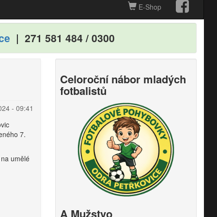
E-Shop
ce
| 271
581
484
/
0300
Celoroční nábor mladých
fotbalistů
024 - 09:41
vic
eného 7.
ě na umělé
A Mužstvo