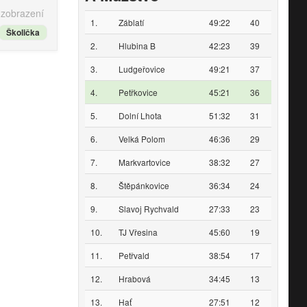
 zobrazení
1.
Záblatí
49:22
40
Školička
2.
Hlubina B
42:23
39
3.
Ludgeřovice
49:21
37
4.
Petřkovice
45:21
36
5.
Dolní Lhota
51:32
31
6.
Velká Polom
46:36
29
7.
Markvartovice
38:32
27
8.
Štěpánkovice
36:34
24
9.
Slavoj Rychvald
27:33
23
10.
TJ Vřesina
45:60
19
11.
Petřvald
38:54
17
12.
Hrabová
34:45
13
13.
Hať
27:51
12