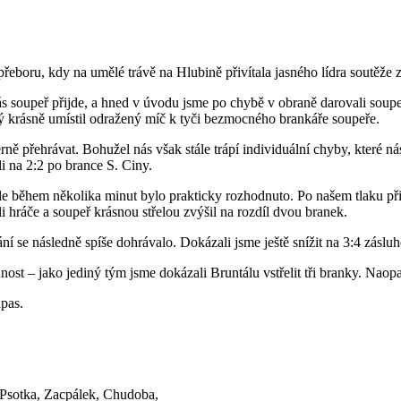
přeboru, kdy na umělé trávě na Hlubině přivítala jasného lídra soutěže 
nás soupeř přijde, a hned v úvodu jsme po chybě v obraně darovali soup
 krásně umístil odražený míč k tyči bezmocného brankáře soupeře.
přehrávat. Bohužel nás však stále trápí individuální chyby, které nás 
li na 2:2 po brance S. Ciny.
ale během několika minut bylo prakticky rozhodnuto. Po našem tlaku př
 hráče a soupeř krásnou střelou zvýšil na rozdíl dvou branek.
 se následně spíše dohrávalo. Dokázali jsme ještě snížit na 3:4 záslu
ost – jako jediný tým jsme dokázali Bruntálu vstřelit tři branky. Naopak
pas.
 Psotka, Zacpálek, Chudoba,