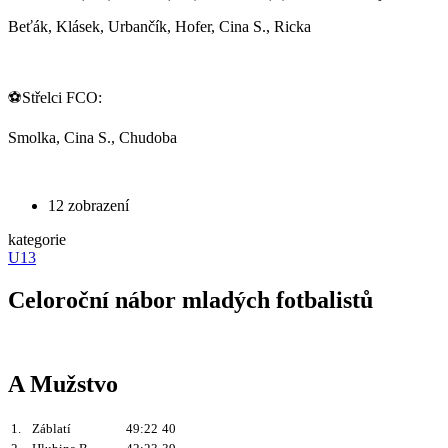
Beťák, Klásek, Urbančík, Hofer, Cina S., Ricka
⚽Střelci FCO:
Smolka, Cina S., Chudoba
12 zobrazení
kategorie
U13
Celoroční nábor mladých fotbalistů
A Mužstvo
1.
Záblatí
49:22
40