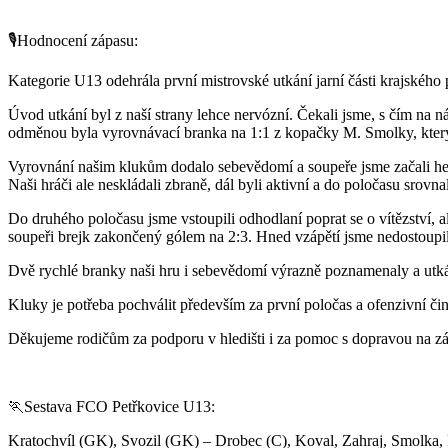
🎙️Hodnocení zápasu:
Kategorie U13 odehrála první mistrovské utkání jarní části krajského 
Úvod utkání byl z naší strany lehce nervózní. Čekali jsme, s čím na 
odměnou byla vyrovnávací branka na 1:1 z kopačky M. Smolky, který
Vyrovnání našim klukům dodalo sebevědomí a soupeře jsme začali herně 
Naši hráči ale neskládali zbraně, dál byli aktivní a do poločasu srovna
Do druhého poločasu jsme vstoupili odhodlaní poprat se o vítězství, 
soupeři brejk zakončený gólem na 2:3. Hned vzápětí jsme nedostoupili
Dvě rychlé branky naši hru i sebevědomí výrazně poznamenaly a utkání
Kluky je potřeba pochválit především za první poločas a ofenzivní činn
Děkujeme rodičům za podporu v hledišti i za pomoc s dopravou na zá
🏃Sestava FCO Petřkovice U13:
Kratochvíl (GK), Svozil (GK) – Drobec (C), Koval, Zahraj, Smolka,