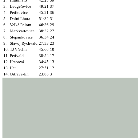
2.
Hlubina B
42:23
39
3.
Ludgeřovice
49:21
37
4.
Petřkovice
45:21
36
5.
Dolní Lhota
51:32
31
6.
Velká Polom
46:36
29
7.
Markvartovice
38:32
27
8.
Štěpánkovice
36:34
24
9.
Slavoj Rychvald
27:33
23
10.
TJ Vřesina
45:60
19
11.
Petřvald
38:54
17
12.
Hrabová
34:45
13
13.
Hať
27:51
12
14.
Ostrava-Jih
23:86
3