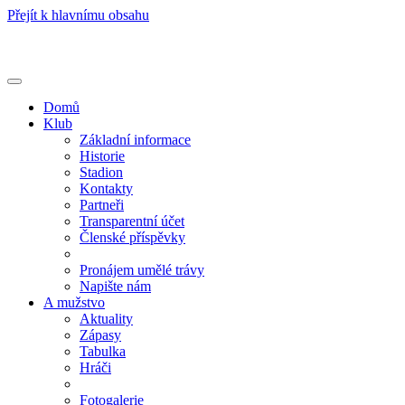
Přejít k hlavnímu obsahu
Toggle
navigation
Domů
Klub
Základní informace
Historie
Stadion
Kontakty
Partneři
Transparentní účet
Členské příspěvky
Pronájem umělé trávy
Napište nám
A mužstvo
Aktuality
Zápasy
Tabulka
Hráči
Fotogalerie