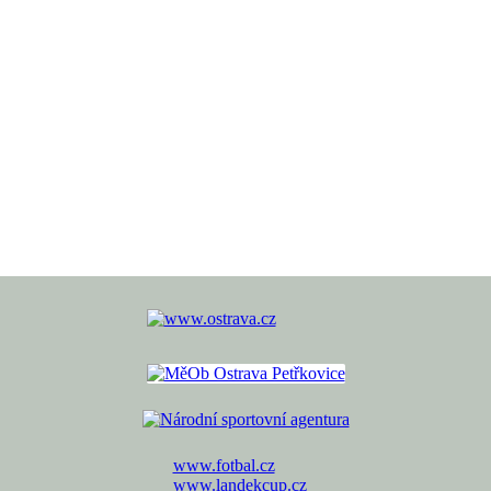
www.fotbal.cz
www.landekcup.cz