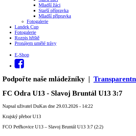
Mladší žáci
Starší přípravka
Mladší přípravka
Fotogalerie
Landek Cup
Fotogalerie
Rozpis hřiště
Pronájem umělé trávy
E-Shop
Podpořte naše mládežníky |
Transparentn
FC Odra U13 - Slavoj Bruntál U13 3:7
Napsal uživatel
DuKas
dne
29.03.2026 - 14:22
Krajský přebor U13
FCO Petřkovice U13 – Slavoj Bruntál U13 3:7 (2:2)