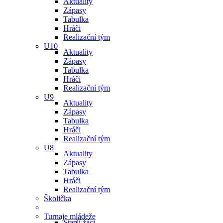
Aktuality
Zápasy
Tabulka
Hráči
Realizační tým
U10
Aktuality
Zápasy
Tabulka
Hráči
Realizační tým
U9
Aktuality
Zápasy
Tabulka
Hráči
Realizační tým
U8
Aktuality
Zápasy
Tabulka
Hráči
Realizační tým
Školička
Turnaje mládeže
Starší žáci