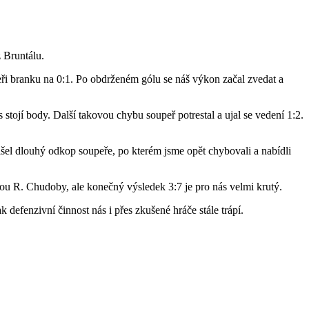
z Bruntálu.
eři branku na 0:1. Po obdrženém gólu se náš výkon začal zvedat a
stojí body. Další takovou chybu soupeř potrestal a ujal se vedení 1:2.
išel dlouhý odkop soupeře, po kterém jsme opět chybovali a nabídli
hou R. Chudoby, ale konečný výsledek 3:7 je pro nás velmi krutý.
 defenzivní činnost nás i přes zkušené hráče stále trápí.